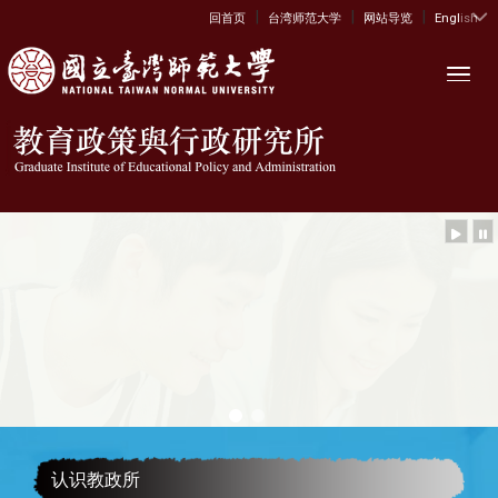
|
|
|
:::
回首页
台湾师范大学
网站导览
English
Toggl
认识教政所