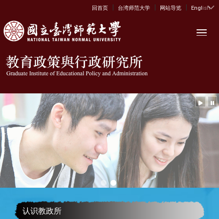
|
|
|
:::
回首页
台湾师范大学
网站导览
English
Toggl
认识教政所