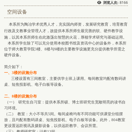
8166
浏览人次:
空间设备
本系所为陶冶学术优秀人才，充实国内师资，发展研究教育，培育教育
行政及文教事业管理人才，故提供本系所师生最完善的软、硬件教学设
施，以其本系所师生在此激荡出智慧的火花，厚植学术研究与基础运用。
本系所学生除了可以充分使用本校图书馆及资讯中心的设备外，本系所
位于师大教育学院3楼、8楼与9楼的主要教学设施更充分提供教学所需之
硬件设备。
简介如下：
一、3楼的设施分布
三楼设置有三间教室，主要供学士班上课用。每间教室均配有数码讲
桌、短焦投影机、电子白板等设备。
二、8楼的设施分布
（一） 研究生自习室：提供本系所硕、博士班研究生宽敞明亮的读书自
习环境。
（二） 教室：大小不等共5间。每间桌椅均有不同功能可供课堂分组摆
放，且均配有数码讲桌、短焦投影机、电子白板等设备。此外，804教室
更设置远距视讯及摄影设备，以供远距教学、会议所需。
（三） 教师研究室：计有13间。