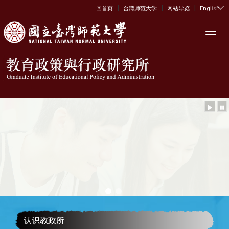
|
|
|
:::
回首页
台湾师范大学
网站导览
English
Toggl
认识教政所