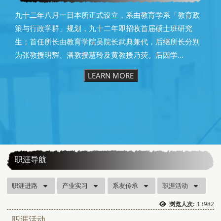
九十二年八月一日本所正式设立，系由教育学系「教育政
策与行政学群」规划，九十二年即招收首届硕士班研究
生；首任所长由教育学院吴院长武典兼代，后继所长分别
为张教授明辉、潘教授慧玲及黄教授乃荧。后因学...
LEARN MORE
:::
职涯导航
职涯进路
产业实习
系友传承
职涯活动
13982
浏览人次:
职涯活动